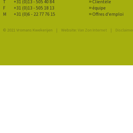
T
+31 (0)13 - 505 40 84
Clientèle
F
+31 (0)13 - 505 18 13
équipe
M
+31 (0)6 - 22 77 76 15
Offres d'emploi
© 2021 Vromans Kwekerijen
|
Website:
Van Zon Internet
|
Disclaime