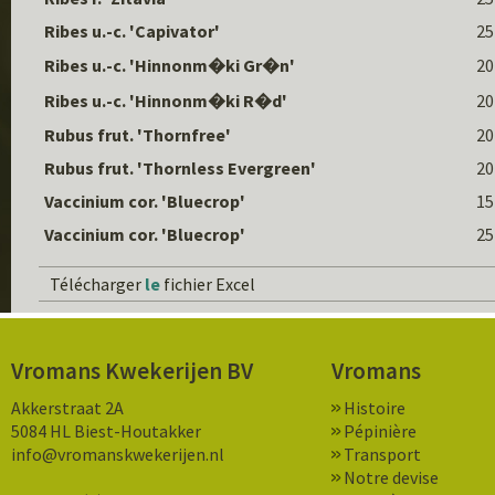
Ribes u.-c. 'Capivator'
25
Ribes u.-c. 'Hinnonm�ki Gr�n'
20
Ribes u.-c. 'Hinnonm�ki R�d'
20
Rubus frut. 'Thornfree'
20
Rubus frut. 'Thornless Evergreen'
20
Vaccinium cor. 'Bluecrop'
15
Vaccinium cor. 'Bluecrop'
25
Télécharger
le
fichier Excel
Vromans Kwekerijen BV
Vromans
Akkerstraat 2A
Histoire
5084 HL Biest-Houtakker
Pépinière
info@vromanskwekerijen.nl
Transport
Notre devise