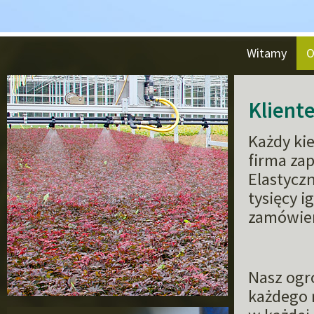
Witamy
O
Kliente
Każdy ki
firma za
Elastyczn
tysięcy i
zamówien
Nasz ogr
każdego 