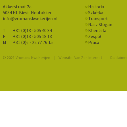
Akkerstraat 2a
Historia
5084 HL Biest-Houtakker
Szkółka
info@vromanskwekerijen.nl
Transport
Nasz Slogan
T
+31 (0)13 - 505 40 84
Klientela
F
+31 (0)13 - 505 18 13
Zespół
M
+31 (0)6 - 22 77 76 15
Praca
© 2021 Vromans Kwekerijen
|
Website:
Van Zon Internet
|
Disclaime