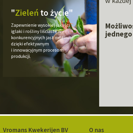
w każdej
"
Zieleń
to życie"
Możliwoś
Zapewnienie wysokiej jakości
iglaki i rośliny liściaste w
jednego 
konkurencyjnych jast możliwe
dzięki efektywnym
i innowacyjnym procesom
produkcji.
Vromans Kwekerijen BV
O nas