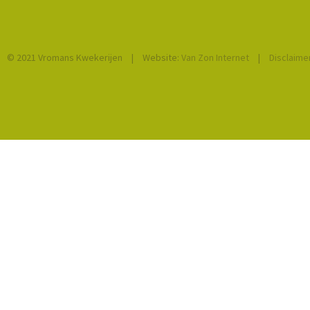
© 2021 Vromans Kwekerijen
|
Website:
Van Zon Internet
|
Disclaime