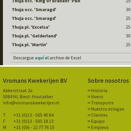
Thuja occ. 'King of Brabant' PBR
25
Thuja occ. 'Smaragd'
30
Thuja occ. 'Smaragd'
25
Thuja pl. 'Excelsa'
25
Thuja pl. 'Gelderland'
30
Thuja pl. 'Martin'
25
Descargue
aquí el
archivo de Excel
Vromans Kwekerijen BV
Sobre nosotros
Akkerstraat 2a
Historia
5084 HL Biest-Houtakker
Vivero
info@vromanskwekerijen.nl
Transporte
Nuestro eslogan
T
+31 (0)13 - 505 40 84
Clientes
F
+31 (0)13 - 505 18 13
Equipo
M
+31 (0)6 - 22 77 76 15
Empleos