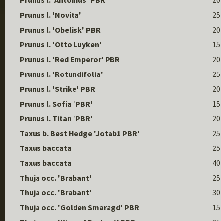
Prunus l. 'Antonius' PBR
20
Prunus l. 'Novita'
25
Prunus l. 'Obelisk' PBR
20
Prunus l. 'Otto Luyken'
15
Prunus l. 'Red Emperor' PBR
20
Prunus l. 'Rotundifolia'
25
Prunus l. 'Strike' PBR
20
Prunus l. Sofia 'PBR'
15
Prunus l. Titan 'PBR'
20
Taxus b. Best Hedge 'Jotab1 PBR'
25
Taxus baccata
25
Taxus baccata
40
Thuja occ. 'Brabant'
25
Thuja occ. 'Brabant'
30
Thuja occ. 'Golden Smaragd' PBR
15