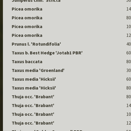
Juniperus chin. 'Stricta'
50
Picea omorika
14
Picea omorika
80
Picea omorika
10
Picea omorika
12
Prunus l. 'Rotundifolia'
40
Taxus b. Best Hedge 'Jotab1 PBR'
60
Taxus baccata
80
Taxus media 'Groenland'
30
Taxus media 'Hicksii'
60
Taxus media 'Hicksii'
80
Thuja occ. 'Brabant'
80
Thuja occ. 'Brabant'
14
Thuja occ. 'Brabant'
10
Thuja occ. 'Brabant'
12