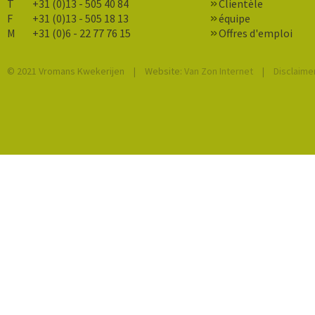
T
+31 (0)13 - 505 40 84
Clientèle
F
+31 (0)13 - 505 18 13
équipe
M
+31 (0)6 - 22 77 76 15
Offres d'emploi
© 2021 Vromans Kwekerijen
|
Website:
Van Zon Internet
|
Disclaime