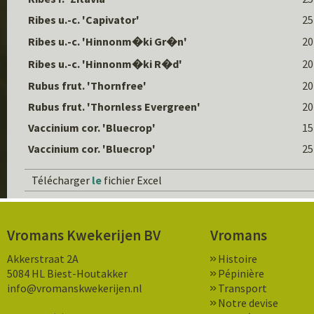
Ribes u.-c. 'Capivator'
25
Ribes u.-c. 'Hinnonm�ki Gr�n'
20
Ribes u.-c. 'Hinnonm�ki R�d'
20
Rubus frut. 'Thornfree'
20
Rubus frut. 'Thornless Evergreen'
20
Vaccinium cor. 'Bluecrop'
15
Vaccinium cor. 'Bluecrop'
25
Télécharger
le
fichier Excel
Vromans Kwekerijen BV
Vromans
Akkerstraat 2A
Histoire
5084 HL Biest-Houtakker
Pépinière
info@vromanskwekerijen.nl
Transport
Notre devise