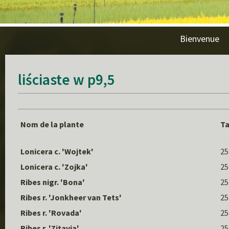
Bienvenue
liściaste w p9,5
Nom de la plante
Ta
Lonicera c. 'Wojtek'
25
Lonicera c. 'Zojka'
25
Ribes nigr. 'Bona'
25
Ribes r. 'Jonkheer van Tets'
25
Ribes r. 'Rovada'
25
Ribes r. 'Zitavia'
25