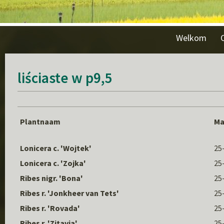
Welkom
liściaste w p9,5
Plantnaam
Ma
Lonicera c. 'Wojtek'
25
Lonicera c. 'Zojka'
25
Ribes nigr. 'Bona'
25
Ribes r. 'Jonkheer van Tets'
25
Ribes r. 'Rovada'
25
Ribes r. 'Zitavia'
25