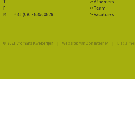
T
Afnemers
F
Team
M
+31 (0)6 - 83660828
Vacatures
© 2021 Vromans Kwekerijen
|
Website:
Van Zon Internet
|
Disclaime