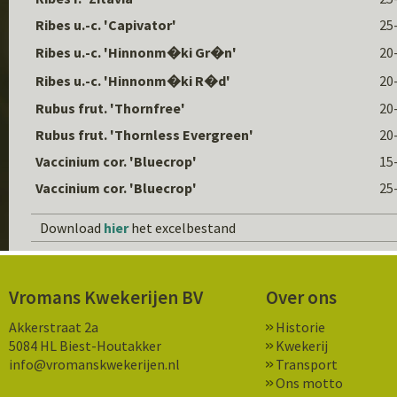
Ribes u.-c. 'Capivator'
25
Ribes u.-c. 'Hinnonm�ki Gr�n'
20
Ribes u.-c. 'Hinnonm�ki R�d'
20
Rubus frut. 'Thornfree'
20
Rubus frut. 'Thornless Evergreen'
20
Vaccinium cor. 'Bluecrop'
15
Vaccinium cor. 'Bluecrop'
25
Download
hier
het excelbestand
Vromans Kwekerijen BV
Over ons
Akkerstraat 2a
Historie
5084 HL Biest-Houtakker
Kwekerij
info@vromanskwekerijen.nl
Transport
Ons motto