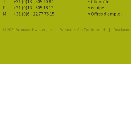
T
+31 (0)13 - 505 40 84
Clientèle
F
+31 (0)13 - 505 18 13
équipe
M
+31 (0)6 - 22 77 76 15
Offres d'emploi
© 2021 Vromans Kwekerijen
|
Website:
Van Zon Internet
|
Disclaime