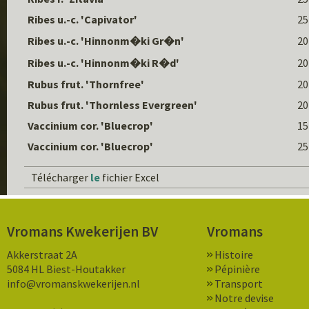
Ribes u.-c. 'Capivator'
25
Ribes u.-c. 'Hinnonm�ki Gr�n'
20
Ribes u.-c. 'Hinnonm�ki R�d'
20
Rubus frut. 'Thornfree'
20
Rubus frut. 'Thornless Evergreen'
20
Vaccinium cor. 'Bluecrop'
15
Vaccinium cor. 'Bluecrop'
25
Télécharger
le
fichier Excel
Vromans Kwekerijen BV
Vromans
Akkerstraat 2A
Histoire
5084 HL Biest-Houtakker
Pépinière
info@vromanskwekerijen.nl
Transport
Notre devise