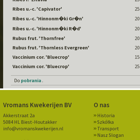
Ribes u.-c. 'Capivator'
25
Ribes u.-c. 'Hinnonm�ki Gr�n'
20
Ribes u.-c. 'Hinnonm�ki R�d'
20
Rubus frut. 'Thornfree'
20
Rubus frut. 'Thornless Evergreen'
20
Vaccinium cor. 'Bluecrop'
15
Vaccinium cor. 'Bluecrop'
25
Do
pobrania
.
Vromans Kwekerijen BV
O nas
Akkerstraat 2a
Historia
5084 HL Biest-Houtakker
Szkółka
info@vromanskwekerijen.nl
Transport
Nasz Slogan