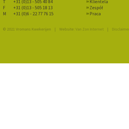
T
+31 (0)13 - 505 40 84
Klientela
F
+31 (0)13 - 505 18 13
Zespół
M
+31 (0)6 - 22 77 76 15
Praca
© 2021 Vromans Kwekerijen
|
Website:
Van Zon Internet
|
Disclaime