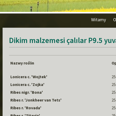
Witamy
O
Dikim malzemesi çalılar P9.5 yuv
Nazwy roślin
Op
Lonicera c. 'Wojtek'
25
Lonicera c. 'Zojka'
25
Ribes nigr. 'Bona'
25
Ribes r. 'Jonkheer van Tets'
25
Ribes r. 'Rovada'
25
Ribes r. 'Zitavia'
25