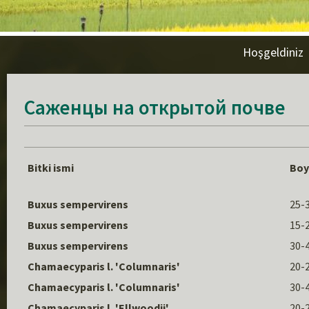
Hoşgeldiniz
Саженцы на открытой почве
Bitki ismi
Boy
Buxus sempervirens
25-
Buxus sempervirens
15-
Buxus sempervirens
30-
Chamaecyparis l. 'Columnaris'
20-
Chamaecyparis l. 'Columnaris'
30-
Chamaecyparis l. 'Ellwoodii'
20-