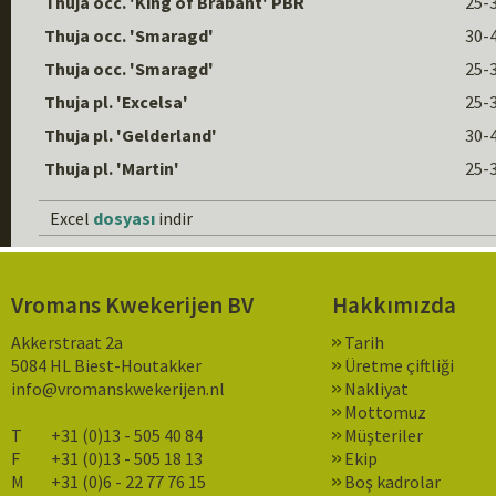
Thuja occ. 'King of Brabant' PBR
25-
Thuja occ. 'Smaragd'
30-
Thuja occ. 'Smaragd'
25-
Thuja pl. 'Excelsa'
25-
Thuja pl. 'Gelderland'
30-
Thuja pl. 'Martin'
25-
Excel
dosyası
indir
Vromans Kwekerijen BV
Hakkımızda
Akkerstraat 2a
Tarih
5084 HL Biest-Houtakker
Üretme çiftliği
info@vromanskwekerijen.nl
Nakliyat
Mottomuz
T
+31 (0)13 - 505 40 84
Müşteriler
F
+31 (0)13 - 505 18 13
Ekip
M
+31 (0)6 - 22 77 76 15
Boş kadrolar