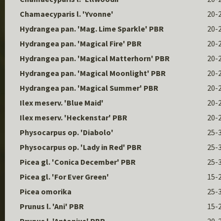
Chamaecyparis l. 'Yvonne'
20-
Hydrangea pan. 'Mag. Lime Sparkle' PBR
20-
Hydrangea pan. 'Magical Fire' PBR
20-
Hydrangea pan. 'Magical Matterhorn' PBR
20-
Hydrangea pan. 'Magical Moonlight' PBR
20-
Hydrangea pan. 'Magical Summer' PBR
20-
Ilex meserv. 'Blue Maid'
20-
Ilex meserv. 'Heckenstar' PBR
20-
Physocarpus op. 'Diabolo'
25-
Physocarpus op. 'Lady in Red' PBR
25-
Picea gl. 'Conica December' PBR
25-
Picea gl. 'For Ever Green'
15-
Picea omorika
25-
Prunus l. 'Ani' PBR
15-