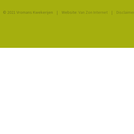
© 2021 Vromans Kwekerijen
|
Website:
Van Zon Internet
|
Disclaime