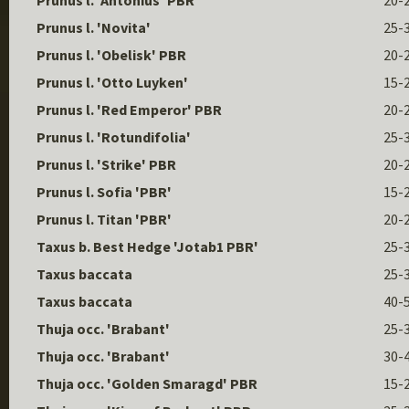
Prunus l. 'Antonius' PBR
20-
Prunus l. 'Novita'
25-
Prunus l. 'Obelisk' PBR
20-
Prunus l. 'Otto Luyken'
15-
Prunus l. 'Red Emperor' PBR
20-
Prunus l. 'Rotundifolia'
25-
Prunus l. 'Strike' PBR
20-
Prunus l. Sofia 'PBR'
15-
Prunus l. Titan 'PBR'
20-
Taxus b. Best Hedge 'Jotab1 PBR'
25-
Taxus baccata
25-
Taxus baccata
40-
Thuja occ. 'Brabant'
25-
Thuja occ. 'Brabant'
30-
Thuja occ. 'Golden Smaragd' PBR
15-