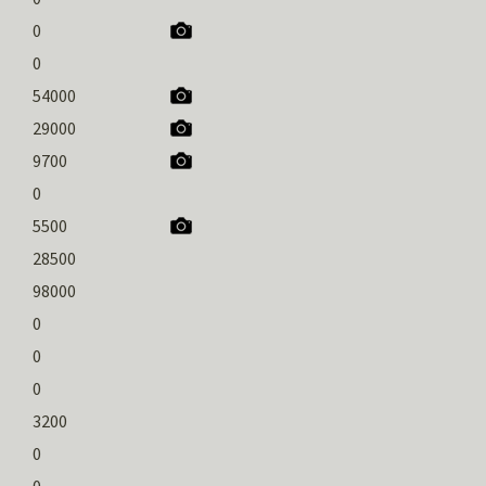
0
0
54000
29000
9700
0
5500
28500
98000
0
0
0
3200
0