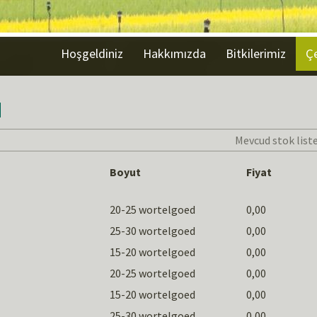
Hoşgeldiniz
Hakkımızda
Bitkilerimiz
Çe
d
Mevcud stok liste
Boyut
Fiyat
20-25 wortelgoed
0,00
25-30 wortelgoed
0,00
15-20 wortelgoed
0,00
20-25 wortelgoed
0,00
15-20 wortelgoed
0,00
25-30 wortelgoed
0,00