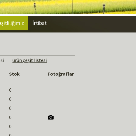
şitliliğimiz
İrtibat
si
ürün çeşit listesi
Stok
Fotoğraflar
0
0
0
0
0
0